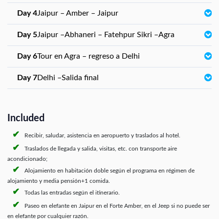
Day 4
Jaipur – Amber – Jaipur
Day 5
Jaipur –Abhaneri – Fatehpur Sikri –Agra
Day 6
Tour en Agra – regreso a Delhi
Day 7
Delhi –Salida final
Included
Recibir, saludar, asistencia en aeropuerto y traslados al hotel.
Traslados de llegada y salida, visitas, etc. con transporte aire
acondicionado;
Alojamiento en habitación doble según el programa en régimen de
alojamiento y media pensión+1 comida.
Todas las entradas según el itinerario.
Paseo en elefante en Jaipur en el Forte Amber, en el Jeep si no puede ser
en elefante por cualquier razón.