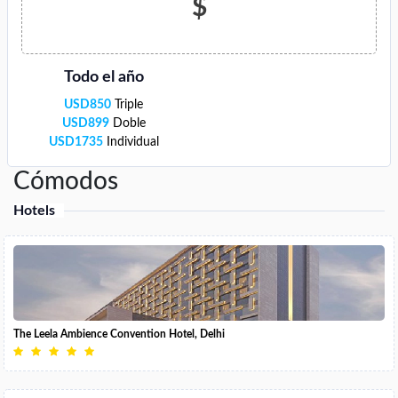
$
Todo el año
USD
850
Triple
USD
899
Doble
USD
1735
Individual
Cómodos
Hotels
The Leela Ambience Convention Hotel, Delhi