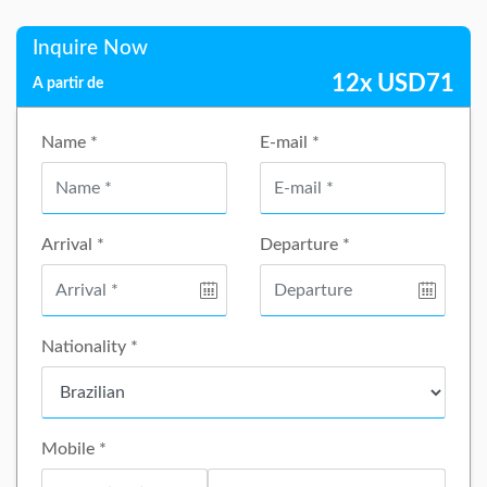
Inquire Now
12x
USD
71
A partir de
Name *
E-mail *
Arrival *
Departure *
Nationality *
Mobile *