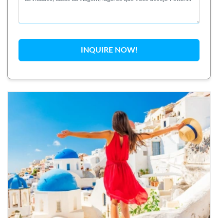
experiência autêntica e rica em cultura. Permita-se
ser seduzido pela paisagem deslumbrante e pelo
legado imortal da Grécia.
Prepare-se para criar memórias que durarão uma
INQUIRE NOW!
vida inteira com
Grécia Viagens
da
TravelVerse
.
Reserve agora seu pacote e embarque na aventura
grega que sempre sonhou!