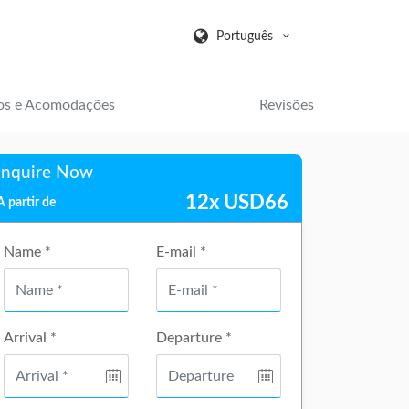
Português
os e Acomodações
Revisões
Inquire Now
12x
USD
66
A partir de
Name *
E-mail *
Arrival *
Departure *