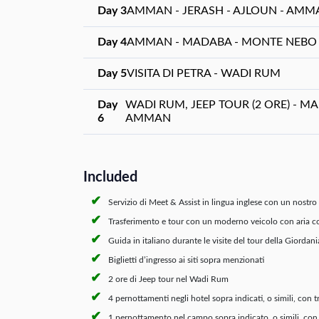
Day 3
AMMAN - JERASH - AJLOUN - AMM
Day 4
AMMAN - MADABA - MONTE NEBO - V
Day 5
VISITA DI PETRA - WADI RUM
Day
WADI RUM, JEEP TOUR (2 ORE) - 
6
AMMAN
Included
Servizio di Meet & Assist in lingua inglese con un nostr
Trasferimento e tour con un moderno veicolo con aria c
Guida in italiano durante le visite del tour della Giordani
Biglietti d’ingresso ai siti sopra menzionati
2 ore di Jeep tour nel Wadi Rum
4 pernottamenti negli hotel sopra indicati, o simili, con
1 pernottamento nel campo sopra indicato, o simili, co