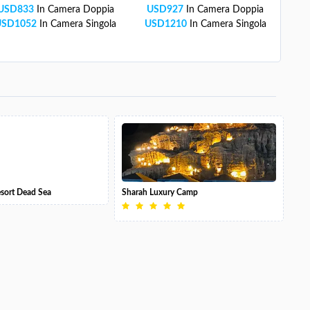
USD
833
In Camera Doppia
USD
927
In Camera Doppia
USD
1052
In Camera Singola
USD
1210
In Camera Singola
esort Dead Sea
Sharah Luxury Camp