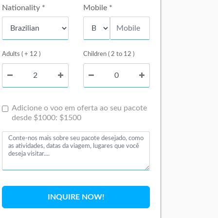
Nationality *
Mobile *
Adults ( + 12 )
Children ( 2 to 12 )
Adicione o voo em oferta ao seu pacote
desde $1000: $1500
INQUIRE NOW!