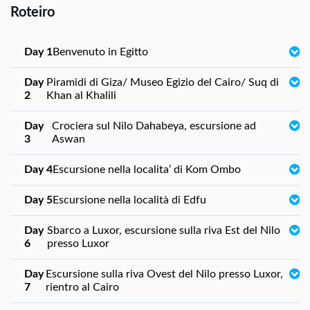
Roteiro
Day 1
Benvenuto in Egitto
Day
Piramidi di Giza/ Museo Egizio del Cairo/ Suq di
2
Khan al Khalili
Day
Crociera sul Nilo Dahabeya, escursione ad
3
Aswan
Day 4
Escursione nella localita’ di Kom Ombo
Day 5
Escursione nella località di Edfu
Day
Sbarco a Luxor, escursione sulla riva Est del Nilo
6
presso Luxor
Day
Escursione sulla riva Ovest del Nilo presso Luxor,
7
rientro al Cairo