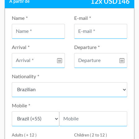
12x
USD
146
A partir de
Name *
E-mail *
Arrival *
Departure *
Nationality *
Mobile *
Adults ( + 12 )
Children ( 2 to 12 )