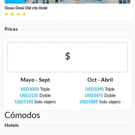
Dosso Dossi Old city Hotel
Prices
$
Mayo - Sept
Oct - Abril
USD
3050
Triple
USD
3390
Triple
USD
3135
Doble
USD
3475
Doble
USD
5190
Solo viajero
USD
5889
Solo viajero
Cómodos
Hotels