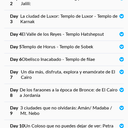
2
Jalili:
Day
La ciudad de Luxor: Templo de Luxor - Templo de
3
Karnak
Day 4
El Valle de los Reyes - Templo Hatshepsut
Day 5
Templo de Horus - Templo de Sobek
Day 6
Obelisco Inacabado - Templo de filae
Day
Un día más, disfruta, explora y enamórate de El
7
Cairo
Day
De los faraones a la época de Bronce: de El Cairo
8
a Jordania
Day
3 ciudades que no olvidarás: Amán/ Madaba /
9
Mt. Nebo
Day 10
Un Coloso que no puedes dejar de ver: Petra