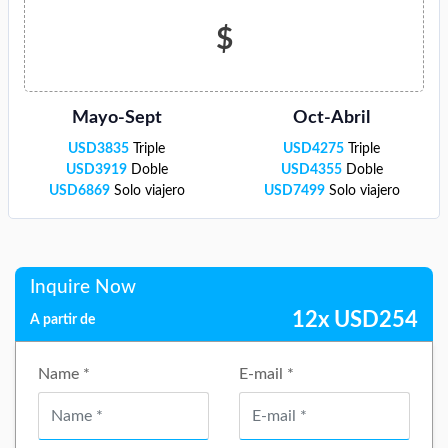
$
Mayo-Sept
Oct-Abril
USD
3835
Triple
USD
4275
Triple
USD
3919
Doble
USD
4355
Doble
USD
6869
Solo viajero
USD
7499
Solo viajero
Inquire Now
12x
USD
254
A partir de
Name *
E-mail *