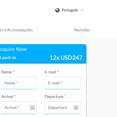
Português
os e Acomodações
Revisões
Inquire Now
12x
USD
247
A partir de
Name *
E-mail *
Arrival *
Departure *