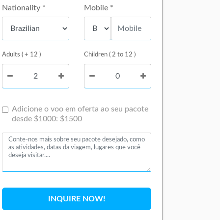
Nationality *
Mobile *
Adults ( + 12 )
Children ( 2 to 12 )
Adicione o voo em oferta ao seu pacote
desde $1000: $1500
INQUIRE NOW!