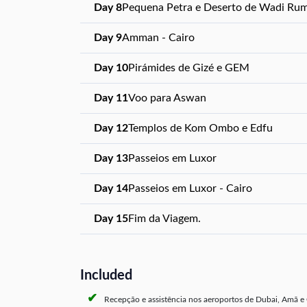
Day 8
Pequena Petra e Deserto de Wadi Ru
Day 9
Amman - Cairo
Day 10
Pirámides de Gizé e GEM
Day 11
Voo para Aswan
Day 12
Templos de Kom Ombo e Edfu
Day 13
Passeios em Luxor
Day 14
Passeios em Luxor - Cairo
Day 15
Fim da Viagem.
Included
Recepção e assistência nos aeroportos de Dubai, Amã e 