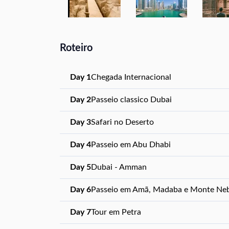
Roteiro
Day 1
Chegada Internacional
Day 2
Passeio classico Dubai
Day 3
Safari no Deserto
Day 4
Passeio em Abu Dhabi
Day 5
Dubai - Amman
Day 6
Passeio em Amã, Madaba e Monte Ne
Day 7
Tour em Petra