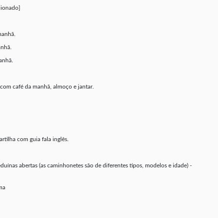
cionado]
manhã.
anhã.
anhã.
 com café da manhã, almoço e jantar.
tilha com guia fala inglês.
ínas abertas (as caminhonetes são de diferentes tipos, modelos e idade) -
ama