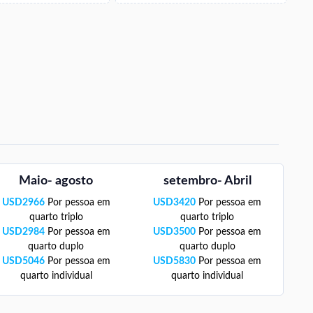
Maio- agosto
setembro- Abril
USD
2966
Por pessoa em
USD
3420
Por pessoa em
quarto triplo
quarto triplo
USD
2984
Por pessoa em
USD
3500
Por pessoa em
quarto duplo
quarto duplo
USD
5046
Por pessoa em
USD
5830
Por pessoa em
quarto individual
quarto individual